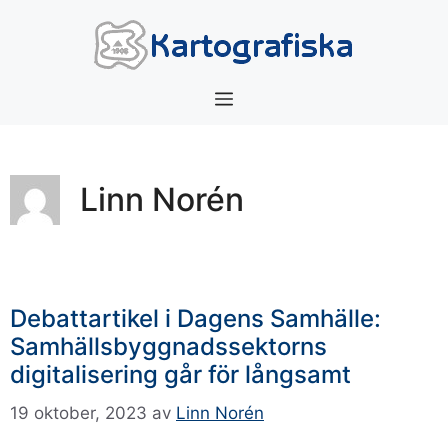
Hoppa
till
innehåll
Meny
Linn Norén
Debattartikel i Dagens Samhälle:
Samhällsbyggnadssektorns
digitalisering går för långsamt
19 oktober, 2023
av
Linn Norén