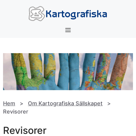
Hoppa
till
innehåll
Meny
Hem
>
Om Kartografiska Sällskapet
>
Revisorer
Revisorer