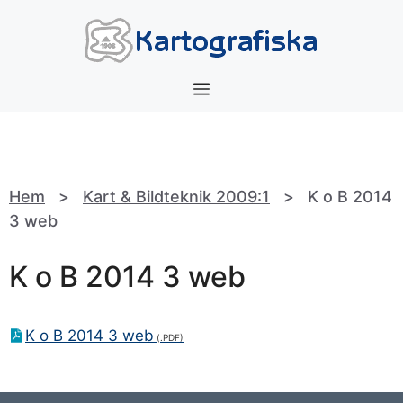
Hoppa
till
innehåll
Meny
Hem
>
Kart & Bildteknik 2009:1
>
K o B 2014
3 web
K o B 2014 3 web
K o B 2014 3 web