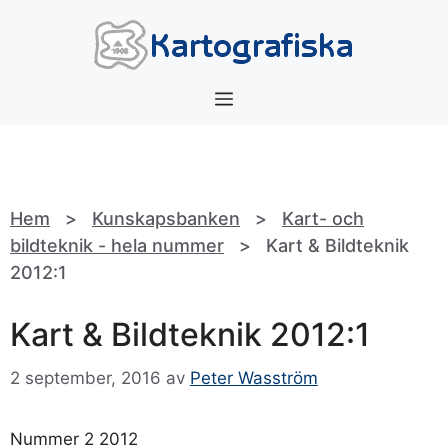
Hoppa
till
innehåll
Meny
Hem
>
Kunskapsbanken
>
Kart- och
bildteknik - hela nummer
>
Kart & Bildteknik
2012:1
Kart & Bildteknik 2012:1
2 september, 2016
av
Peter Wasström
Nummer 2 2012