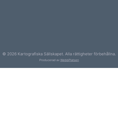
© 2026 Kartografiska Sällskapet. Alla rättigheter förbehållna.
Producerad av
WebbPlatsen