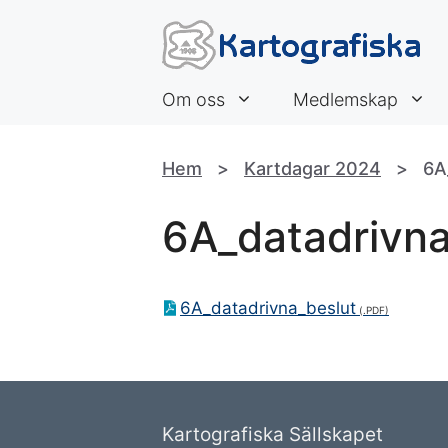
Hoppa
till
innehåll
Om oss
Medlemskap
Hem
>
Kartdagar 2024
>
6A
6A_datadrivna
6A_datadrivna_beslut
Kartografiska Sällskapet