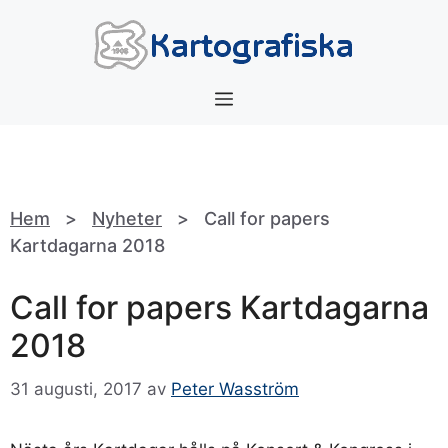
Hoppa
till
innehåll
Meny
Hem
>
Nyheter
>
Call for papers
Kartdagarna 2018
Call for papers Kartdagarna
2018
31 augusti, 2017
av
Peter Wasström