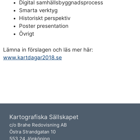
Digital samhällsbyggnadsprocess
Smarta verktyg
Historiskt perspektiv
Poster presentation
Övrigt
Lämna in förslagen och läs mer här:
www.kartdagar2018.se
Kartografiska Sällskapet
c/o Brahe Redovisning AB
Östra Strandgatan 10
553 24 Jönköping