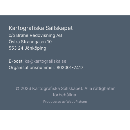
Kartografiska Sällskapet
c/o Brahe Redovisning AB
Östra Strandgatan 10
553 24 Jönköping
E-post:
ks@kartografiska.se
Organisationsnummer: 802001-7417
© 2026 Kartografiska Sällskapet. Alla rättigheter
förbehållna.
Producerad av
WebbPlatsen