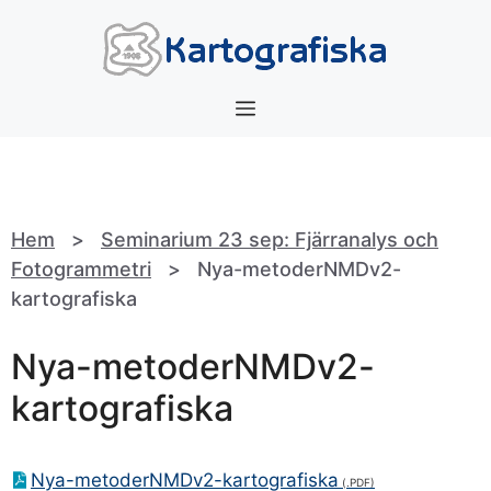
Hoppa
till
innehåll
Meny
Hem
>
Seminarium 23 sep: Fjärranalys och
Fotogrammetri
>
Nya-metoderNMDv2-
kartografiska
Nya-metoderNMDv2-
kartografiska
Nya-metoderNMDv2-kartografiska