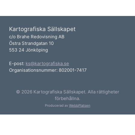
Kartografiska Sällskapet
c/o Brahe Redovisning AB
Östra Strandgatan 10
553 24 Jönköping
E-post:
ks@kartografiska.se
Organisationsnummer: 802001-7417
© 2026 Kartografiska Sällskapet. Alla rättigheter
förbehållna.
Producerad av
WebbPlatsen