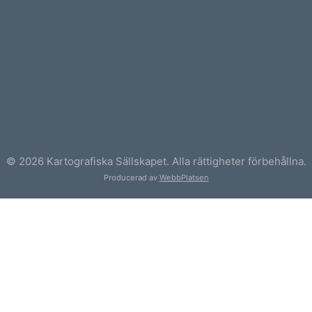
© 2026 Kartografiska Sällskapet. Alla rättigheter förbehållna.
Producerad av
WebbPlatsen