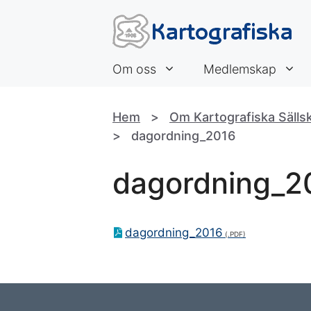
Hoppa
till
innehåll
Om oss
Medlemskap
Hem
>
Om Kartografiska Sälls
>
dagordning_2016
dagordning_2
dagordning_2016