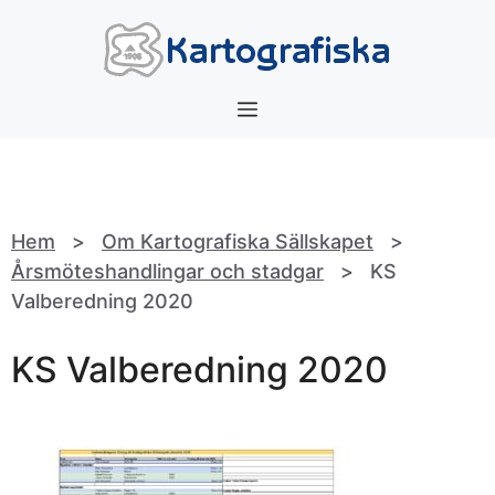
Hoppa
till
innehåll
Meny
Hem
>
Om Kartografiska Sällskapet
>
Årsmöteshandlingar och stadgar
>
KS
Valberedning 2020
KS Valberedning 2020