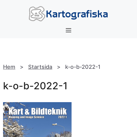
Hoppa
till
innehåll
Meny
Hem
>
Startsida
>
k-o-b-2022-1
k-o-b-2022-1