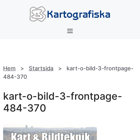
Hoppa
till
innehåll
Meny
Hem
>
Startsida
>
kart-o-bild-3-frontpage-
484-370
kart-o-bild-3-frontpage-
484-370