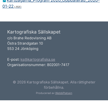
Kartdagarna_Program 2020_Uppdaterad_2020-
01-22
Kartografiska Sällskapet
c/o Brahe Redovisning AB
Östra Strandgatan 10
553 24 Jönköping
E-post:
ks@kartografiska.se
Organisationsnummer: 802001-7417
© 2026 Kartografiska Sällskapet. Alla rättigheter
förbehållna.
Producerad av
WebbPlatsen