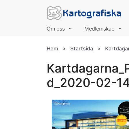
Hoppa
till
innehåll
Om oss
Medlemskap
Hem
>
Startsida
>
Kartdaga
Kartdagarna_
d_2020-02-1