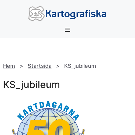
Hoppa
till
innehåll
Meny
Hem
>
Startsida
>
KS_jubileum
KS_jubileum