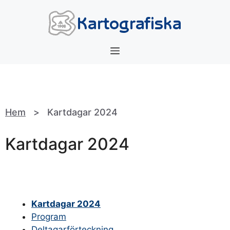
Hoppa
till
innehåll
Meny
Hem
>
Kartdagar 2024
Kartdagar 2024
Kartdagar 2024
Program
Deltagarförteckning