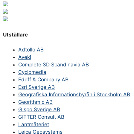
Utställare
Adtollo AB
Aveki
Complete 3D Scandinavia AB
Cyclomedia
Edoff & Company AB
Esri Sverige AB
Geografiska Informationsbyrån i Stockholm AB
Georithmic AB
Gispo Sverige AB
GITTER Consult AB
Lantmäteriet
Leica Geosystems