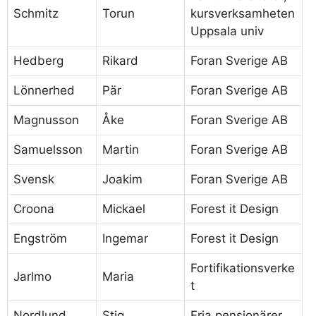
Schmitz
Torun
kursverksamheten
Uppsala univ
Hedberg
Rikard
Foran Sverige AB
Lönnerhed
Pär
Foran Sverige AB
Magnusson
Åke
Foran Sverige AB
Samuelsson
Martin
Foran Sverige AB
Svensk
Joakim
Foran Sverige AB
Croona
Mickael
Forest it Design
Engström
Ingemar
Forest it Design
Fortifikationsverke
Jarlmo
Maria
t
Nordlund
Stig
Fria pensionärer