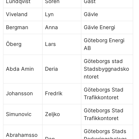
Lundqvist
Sören
Gäst
Viveland
Lyn
Gävle
Bergman
Anna
Gävle Energi
Göteborg Energi
Öberg
Lars
AB
Göteborgs stad
Abda Amin
Deria
Stadsbyggnadsko
ntoret
Göteborgs Stad
Johansson
Fredrik
Trafikkontoret
Göteborgs Stad
Simunovic
Zeljko
Trafikkontoret
Göteborgs Stads
Abrahamsso