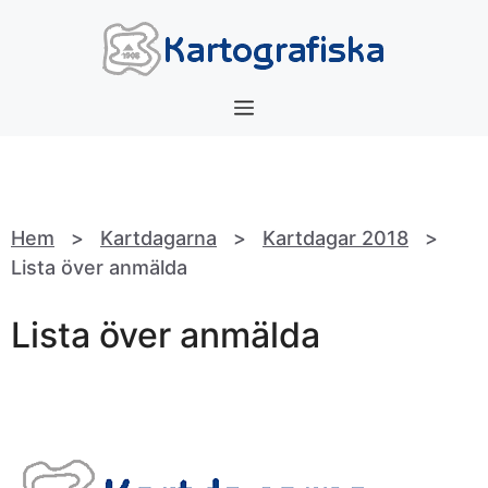
Hoppa
till
innehåll
Meny
Hem
>
Kartdagarna
>
Kartdagar 2018
>
Lista över anmälda
Lista över anmälda