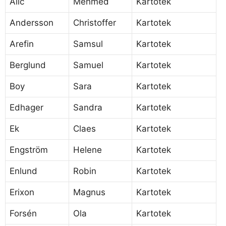
Alic
Mehmed
Kartotek
Andersson
Christoffer
Kartotek
Arefin
Samsul
Kartotek
Berglund
Samuel
Kartotek
Boy
Sara
Kartotek
Edhager
Sandra
Kartotek
Ek
Claes
Kartotek
Engström
Helene
Kartotek
Enlund
Robin
Kartotek
Erixon
Magnus
Kartotek
Forsén
Ola
Kartotek