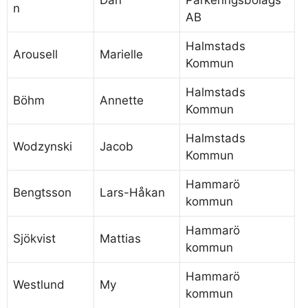
Dan
Parkeringsbolags
n
AB
Halmstads
Arousell
Marielle
Kommun
Halmstads
Böhm
Annette
Kommun
Halmstads
Wodzynski
Jacob
Kommun
Hammarö
Bengtsson
Lars-Håkan
kommun
Hammarö
Sjökvist
Mattias
kommun
Hammarö
Westlund
My
kommun