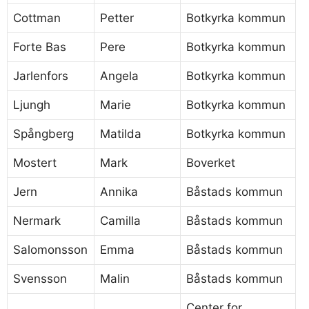
Cottman
Petter
Botkyrka kommun
Forte Bas
Pere
Botkyrka kommun
Jarlenfors
Angela
Botkyrka kommun
Ljungh
Marie
Botkyrka kommun
Spångberg
Matilda
Botkyrka kommun
Mostert
Mark
Boverket
Jern
Annika
Båstads kommun
Nermark
Camilla
Båstads kommun
Salomonsson
Emma
Båstads kommun
Svensson
Malin
Båstads kommun
Center for