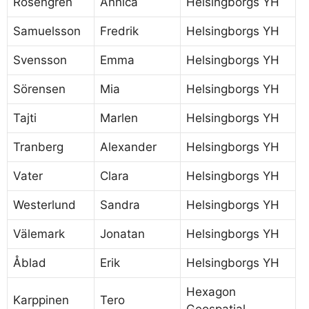
Rosengren
Annica
Helsingborgs YH
Samuelsson
Fredrik
Helsingborgs YH
Svensson
Emma
Helsingborgs YH
Sörensen
Mia
Helsingborgs YH
Tajti
Marlen
Helsingborgs YH
Tranberg
Alexander
Helsingborgs YH
Vater
Clara
Helsingborgs YH
Westerlund
Sandra
Helsingborgs YH
Välemark
Jonatan
Helsingborgs YH
Åblad
Erik
Helsingborgs YH
Hexagon
Karppinen
Tero