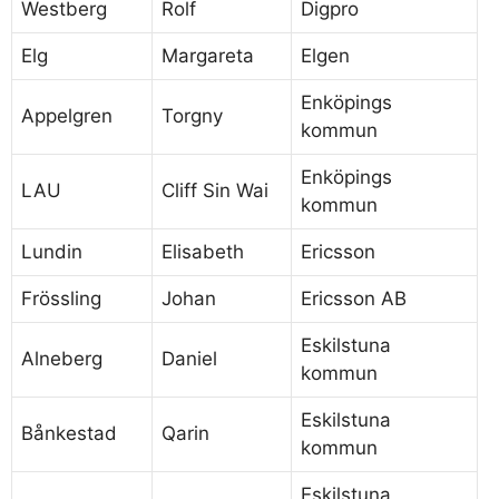
Westberg
Rolf
Digpro
Elg
Margareta
Elgen
Enköpings
Appelgren
Torgny
kommun
Enköpings
LAU
Cliff Sin Wai
kommun
Lundin
Elisabeth
Ericsson
Frössling
Johan
Ericsson AB
Eskilstuna
Alneberg
Daniel
kommun
Eskilstuna
Bånkestad
Qarin
kommun
Eskilstuna