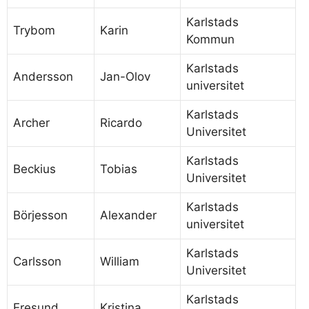
Karlstads
Trybom
Karin
Kommun
Karlstads
Andersson
Jan-Olov
universitet
Karlstads
Archer
Ricardo
Universitet
Karlstads
Beckius
Tobias
Universitet
Karlstads
Börjesson
Alexander
universitet
Karlstads
Carlsson
William
Universitet
Karlstads
Eresund
Kristina