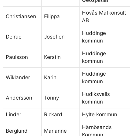
Geospatial
Hovås Mätkonsult
Christiansen
Filippa
AB
Huddinge
Delrue
Josefien
kommun
Huddinge
Paulsson
Kerstin
kommun
Huddinge
Wiklander
Karin
kommun
Hudiksvalls
Andersson
Tonny
kommun
Linder
Rickard
Hylte kommun
Härnösands
Berglund
Marianne
Kommun