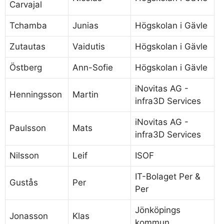
Carvajal
Tchamba
Junias
Högskolan i Gävle
Zutautas
Vaidutis
Högskolan i Gävle
Östberg
Ann-Sofie
Högskolan i Gävle
iNovitas AG -
Henningsson
Martin
infra3D Services
iNovitas AG -
Paulsson
Mats
infra3D Services
Nilsson
Leif
ISOF
IT-Bolaget Per &
Gustås
Per
Per
Jönköpings
Jonasson
Klas
kommun