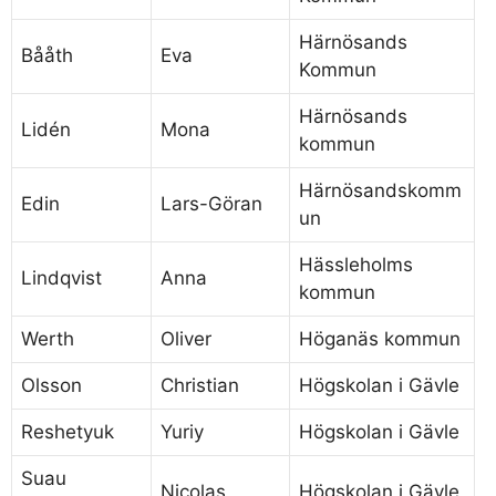
Härnösands
Bååth
Eva
Kommun
Härnösands
Lidén
Mona
kommun
Härnösandskomm
Edin
Lars-Göran
un
Hässleholms
Lindqvist
Anna
kommun
Werth
Oliver
Höganäs kommun
Olsson
Christian
Högskolan i Gävle
Reshetyuk
Yuriy
Högskolan i Gävle
Suau
Nicolas
Högskolan i Gävle