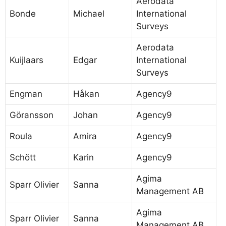
Aerodata
Bonde
Michael
International
Surveys
Aerodata
Kuijlaars
Edgar
International
Surveys
Engman
Håkan
Agency9
Göransson
Johan
Agency9
Roula
Amira
Agency9
Schött
Karin
Agency9
Agima
Sparr Olivier
Sanna
Management AB
Agima
Sparr Olivier
Sanna
Management AB