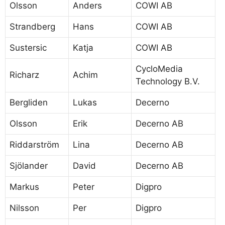
Olsson
Anders
COWI AB
Strandberg
Hans
COWI AB
Sustersic
Katja
COWI AB
CycloMedia
Richarz
Achim
Technology B.V.
Bergliden
Lukas
Decerno
Olsson
Erik
Decerno AB
Riddarström
Lina
Decerno AB
Sjölander
David
Decerno AB
Markus
Peter
Digpro
Nilsson
Per
Digpro