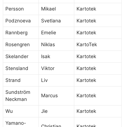
Persson
Mikael
Kartotek
Podznoeva
Svetlana
Kartotek
Rannberg
Emelie
Kartotek
Rosengren
Niklas
KartoTek
Skelander
Isak
Kartotek
Stensland
Viktor
Kartotek
Strand
Liv
Kartotek
Sundström
Marcus
Kartotek
Neckman
Wu
Jie
Kartotek
Yamano-
Christian
Kartotek