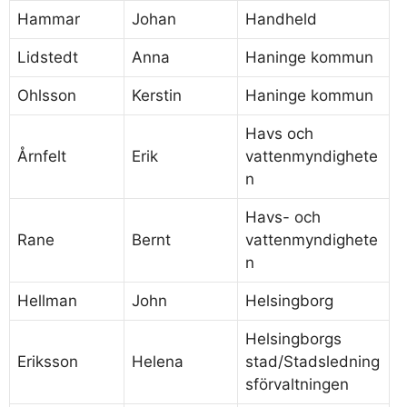
Hammar
Johan
Handheld
Lidstedt
Anna
Haninge kommun
Ohlsson
Kerstin
Haninge kommun
Havs och
Årnfelt
Erik
vattenmyndighete
n
Havs- och
Rane
Bernt
vattenmyndighete
n
Hellman
John
Helsingborg
Helsingborgs
Eriksson
Helena
stad/Stadsledning
sförvaltningen