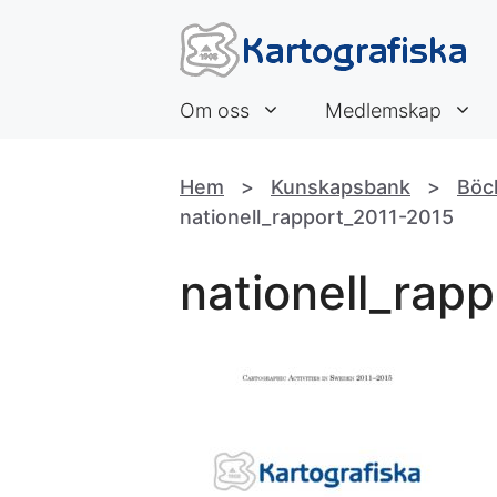
Hoppa
till
innehåll
Om oss
Medlemskap
Hem
>
Kunskapsbank
>
Böc
nationell_rapport_2011-2015
nationell_rap