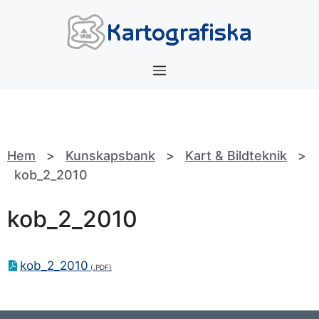
Hoppa
till
innehåll
Meny
Hem
>
Kunskapsbank
>
Kart & Bildteknik
>
kob_2_2010
kob_2_2010
kob_2_2010