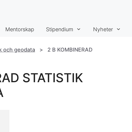
Mentorskap
Stipendium
Nyheter
ik och geodata
>
2 B KOMBINERAD
AD STATISTIK
A