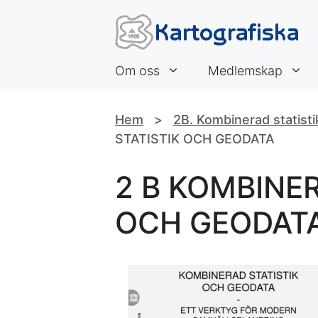
Hoppa
till
innehåll
Om oss
Medlemskap
Hem
>
2B. Kombinerad statist
STATISTIK OCH GEODATA
2 B KOMBINER
OCH GEODAT