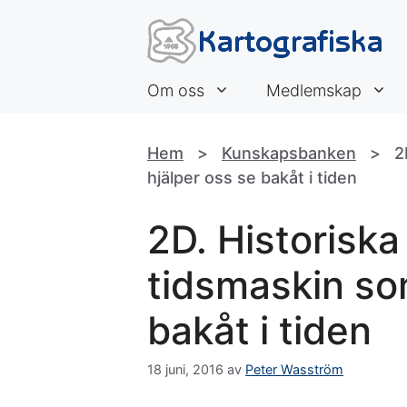
Hoppa
till
innehåll
Om oss
Medlemskap
Hem
>
Kunskapsbanken
>
2
hjälper oss se bakåt i tiden
2D. Historiska 
tidsmaskin so
bakåt i tiden
18 juni, 2016
av
Peter Wasström