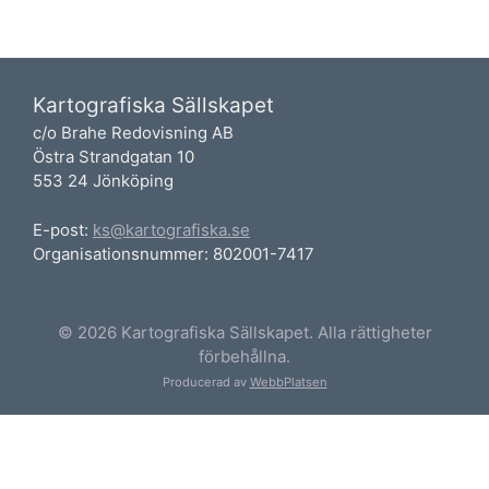
Kartografiska Sällskapet
c/o Brahe Redovisning AB
Östra Strandgatan 10
553 24 Jönköping
E-post:
ks@kartografiska.se
Organisationsnummer: 802001-7417
© 2026 Kartografiska Sällskapet. Alla rättigheter
förbehållna.
Producerad av
WebbPlatsen