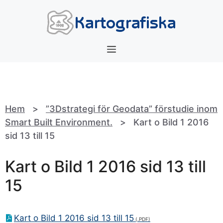
Hoppa
till
innehåll
Meny
Hem
>
”3Dstrategi för Geodata” förstudie inom
Smart Built Environment.
>
Kart o Bild 1 2016
sid 13 till 15
Kart o Bild 1 2016 sid 13 till
15
Kart o Bild 1 2016 sid 13 till 15