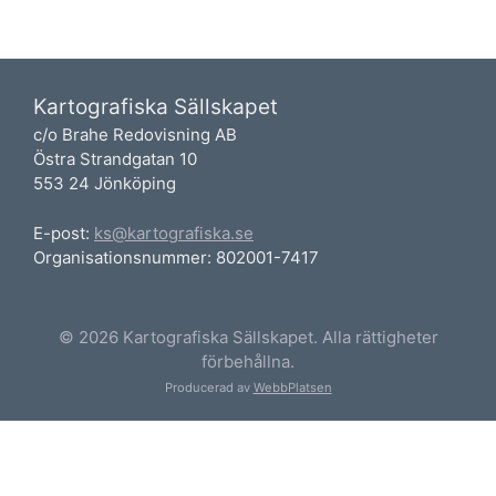
Kartografiska Sällskapet
c/o Brahe Redovisning AB
Östra Strandgatan 10
553 24 Jönköping
E-post:
ks@kartografiska.se
Organisationsnummer: 802001-7417
© 2026 Kartografiska Sällskapet. Alla rättigheter
förbehållna.
Producerad av
WebbPlatsen