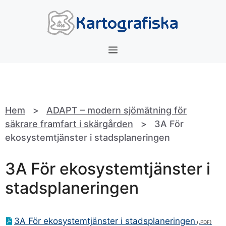
Hoppa
till
innehåll
Meny
Hem
>
ADAPT – modern sjömätning för
säkrare framfart i skärgården
>
3A För
ekosystemtjänster i stadsplaneringen
3A För ekosystemtjänster i
stadsplaneringen
3A För ekosystemtjänster i stadsplaneringen