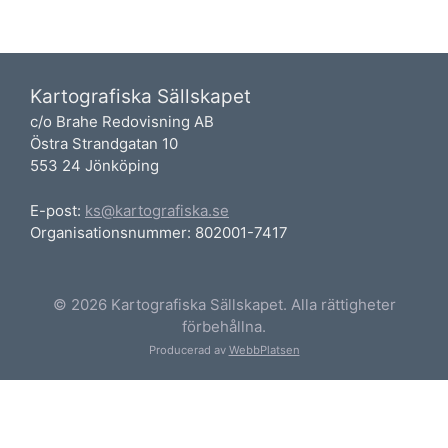
Kartografiska Sällskapet
c/o Brahe Redovisning AB
Östra Strandgatan 10
553 24 Jönköping
E-post:
ks@kartografiska.se
Organisationsnummer: 802001-7417
© 2026 Kartografiska Sällskapet. Alla rättigheter
förbehållna.
Producerad av
WebbPlatsen