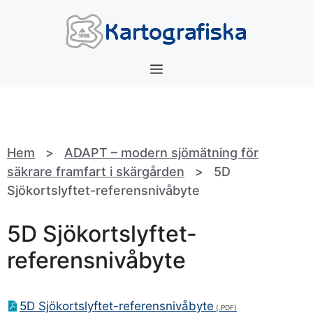
Hoppa
till
innehåll
Meny
Hem
>
ADAPT – modern sjömätning för
säkrare framfart i skärgården
>
5D
Sjökortslyftet-referensnivåbyte
5D Sjökortslyftet-
referensnivåbyte
5D Sjökortslyftet-referensnivåbyte