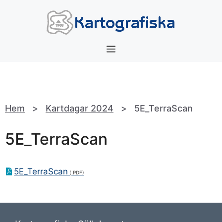
Hoppa
till
innehåll
Meny
Hem
>
Kartdagar 2024
>
5E_TerraScan
5E_TerraScan
5E_TerraScan