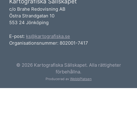
Kartografiska Sällskapet
c/o Brahe Redovisning AB
Östra Strandgatan 10
553 24 Jönköping
E-post:
ks@kartografiska.se
Organisationsnummer: 802001-7417
© 2026 Kartografiska Sällskapet. Alla rättigheter
förbehållna.
Producerad av
WebbPlatsen