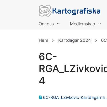
Hoppa
till
innehåll
Om oss
Medlemskap
Hem
>
Kartdagar 2024
>
6C
6C-
RGA_LZivkovi
4
6C-RGA_LZivkovic_Kartdagarna