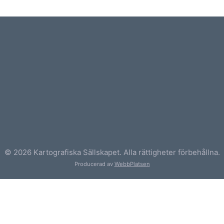
© 2026 Kartografiska Sällskapet. Alla rättigheter förbehållna.
Producerad av
WebbPlatsen