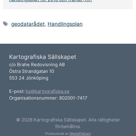
Etiketter
geodatarådet
,
Handlingsplan
Kartografiska Sällskapet
c/o Brahe Redovisning AB
Östra Strandgatan 10
553 24 Jönköping
E-post:
ks@kartografiska.se
Organisationsnummer: 802001-7417
© 2026 Kartografiska Sällskapet. Alla rättigheter
förbehållna.
Producerad av
WebbPlatsen