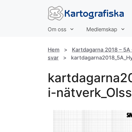
Hoppa
till
innehåll
Om oss
Medlemskap
Hem
>
Kartdagarna 2018 – 5A –
svar
>
kartdagarna2018_5A_Hyd
kartdagarna2
i-nätverk_Ols