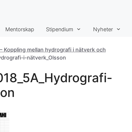
Mentorskap
Stipendium
Nyheter
 Koppling mellan hydrografi i nätverk och
rografi-i-nätverk_Olsson
018_5A_Hydrografi-
son