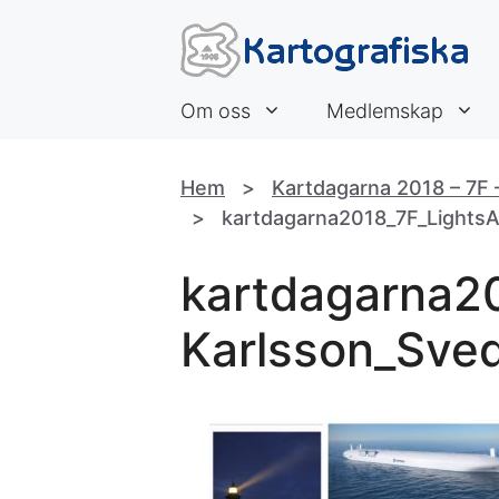
Hoppa
till
innehåll
Om oss
Medlemskap
Hem
>
Kartdagarna 2018 – 7F –
>
kartdagarna2018_7F_Lights
kartdagarna2
Karlsson_Sve