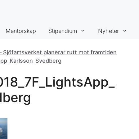
Mentorskap
Stipendium
Nyheter
 Sjöfartsverket planerar rutt mot framtiden
App_Karlsson_Svedberg
018_7F_LightsApp_
dberg