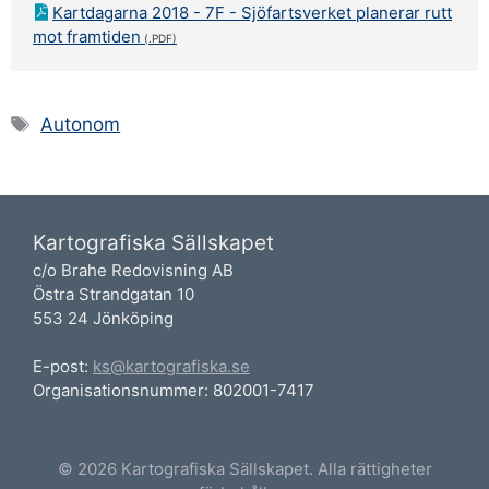
Kartdagarna 2018 - 7F - Sjöfartsverket planerar rutt
mot framtiden
Etiketter
Autonom
Kartografiska Sällskapet
c/o Brahe Redovisning AB
Östra Strandgatan 10
553 24 Jönköping
E-post:
ks@kartografiska.se
Organisationsnummer: 802001-7417
© 2026 Kartografiska Sällskapet. Alla rättigheter