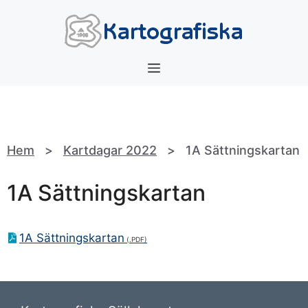
Hoppa
till
innehåll
Meny
Hem
>
Kartdagar 2022
>
1A Sättningskartan
1A Sättningskartan
1A Sättningskartan