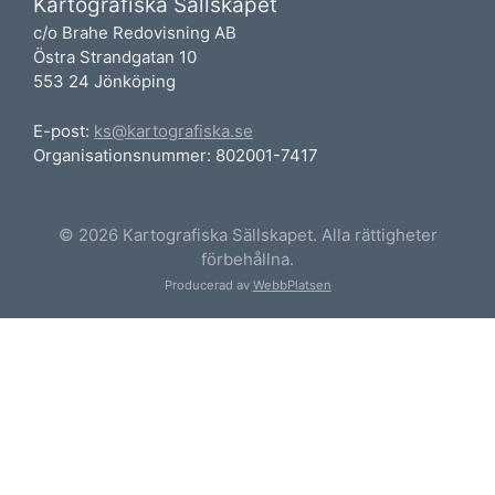
Kartografiska Sällskapet
c/o Brahe Redovisning AB
Östra Strandgatan 10
553 24 Jönköping
E-post:
ks@kartografiska.se
Organisationsnummer: 802001-7417
© 2026 Kartografiska Sällskapet. Alla rättigheter
förbehållna.
Producerad av
WebbPlatsen