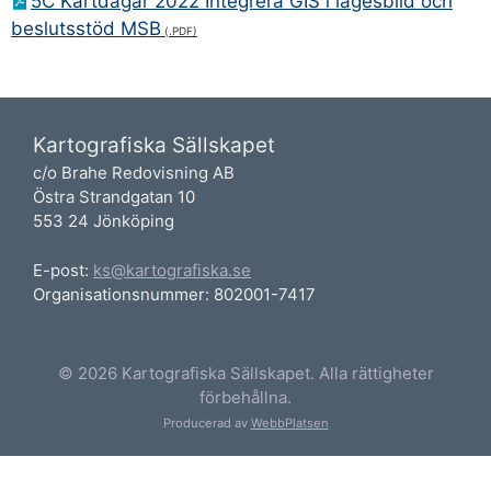
5C Kartdagar 2022 Integrera GIS i lägesbild och
beslutsstöd MSB
Kartografiska Sällskapet
c/o Brahe Redovisning AB
Östra Strandgatan 10
553 24 Jönköping
E-post:
ks@kartografiska.se
Organisationsnummer: 802001-7417
© 2026 Kartografiska Sällskapet. Alla rättigheter
förbehållna.
Producerad av
WebbPlatsen