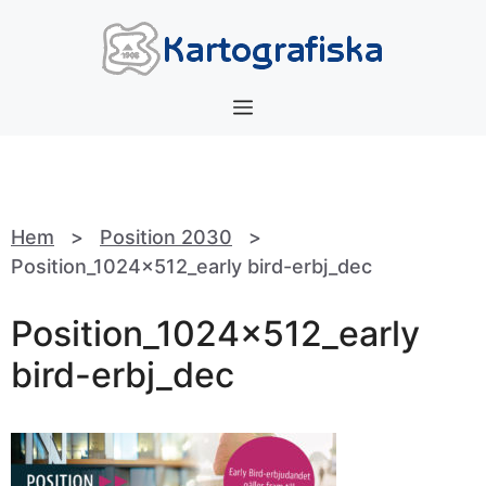
Hoppa
till
innehåll
Meny
Hem
>
Position 2030
>
Position_1024x512_early bird-erbj_dec
Position_1024x512_early
bird-erbj_dec