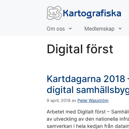
Hoppa
till
innehåll
Om oss
Medlemskap
Digital först
Kartdagarna 2018 –
digital samhällsb
9 april, 2018
av
Peter Wasström
Arbetet med Digitalt först – Samhä
av utveckling av den nationella inf
samverkan i hela kedjan från datains