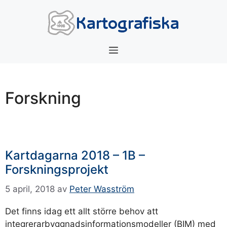
Hoppa
till
innehåll
Meny
Forskning
Kartdagarna 2018 – 1B –
Forskningsprojekt
5 april, 2018
av
Peter Wasström
Det finns idag ett allt större behov att
integrerarbyggnadsinformationsmodeller (BIM) med