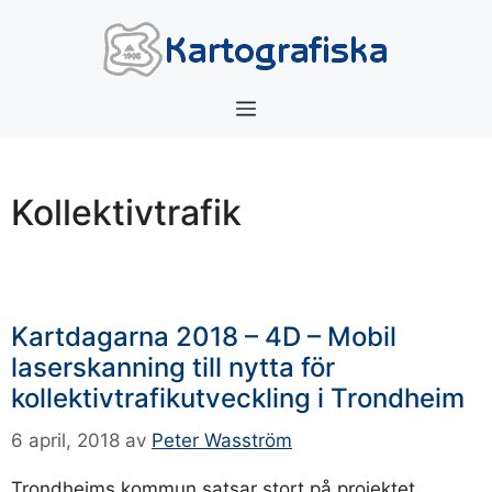
Hoppa
till
innehåll
Meny
Kollektivtrafik
Kartdagarna 2018 – 4D – Mobil
laserskanning till nytta för
kollektivtrafikutveckling i Trondheim
6 april, 2018
av
Peter Wasström
Trondheims kommun satsar stort på projektet