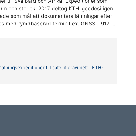
r till Svalbard och Afrika. Expeditioner som
form och storlek. 2017 deltog KTH-geodesi igen i
 hade som mål att dokumentera lämningar efter
des med rymdbaserad teknik t.ex. GNSS. 1917 …
tningsexpeditioner till satellit gravimetri, KTH-