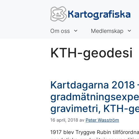
Hoppa
till
innehåll
Om oss
Medlemskap
KTH-geodesi
Kartdagarna 2018 –
gradmätningsexpedit
gravimetri, KTH-g
16 april, 2018
av
Peter Wasström
1917 blev Tryggve Rubin tillförord