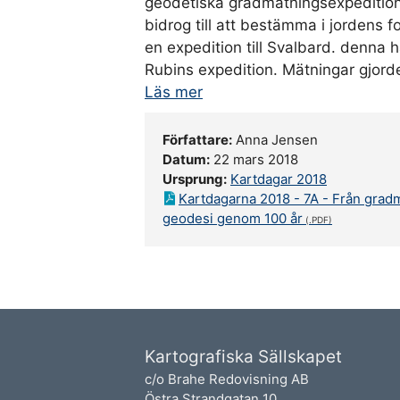
geodetiska gradmätningsexpeditione
bidrog till att bestämma i jordens 
en expedition till Svalbard. denna
Rubins expedition. Mätningar gjor
Läs mer
Författare:
Anna Jensen
Datum:
22 mars 2018
Ursprung:
Kartdagar 2018
Kartdagarna 2018 - 7A - Från gradmä
geodesi genom 100 år
Kartografiska Sällskapet
c/o Brahe Redovisning AB
Östra Strandgatan 10