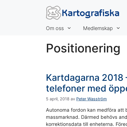
Hoppa
till
innehåll
Om oss
Medlemskap
Positionering
Kartdagarna 2018 
telefoner med öpp
5 april, 2018
av
Peter Wasström
Autonoma fordon kan medföra att b
massmarknad. Därmed behövs andra
korrektionsdata till enheterna. För