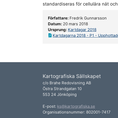
standardiseras för cellulära nät oc
Författare:
Fredrik Gunnarsson
Datum:
20 mars 2018
Ursprung:
Kartdagar 2018
Kartdagarna 2018 - P1 - Upphotta
Kartografiska Sällskapet
c/o Brahe Redovisning AB
Östra Strandgatan 10
553 24 Jönköping
E-post:
ks@kartografiska.se
Organisationsnummer: 802001-7417