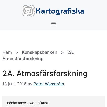
Hoppa
till
innehåll
Meny
Hem
>
Kunskapsbanken
>
2A.
Atmosfärsforskning
2A. Atmosfärsforskning
18 juni, 2016
av
Peter Wasström
Författare:
Uwe Raffalski