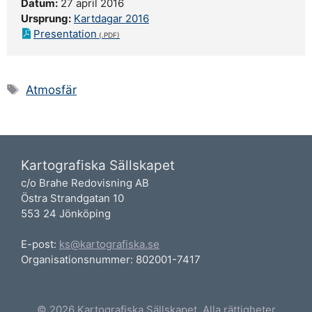
Datum:
27 april 2016
Ursprung:
Kartdagar 2016
Presentation
Etiketter
Atmosfär
Kartografiska Sällskapet
c/o Brahe Redovisning AB
Östra Strandgatan 10
553 24 Jönköping
E-post:
ks@kartografiska.se
Organisationsnummer: 802001-7417
© 2026 Kartografiska Sällskapet. Alla rättigheter