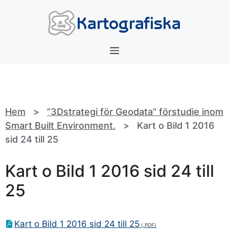
Hoppa
till
innehåll
Meny
Hem
>
”3Dstrategi för Geodata” förstudie inom
Smart Built Environment.
>
Kart o Bild 1 2016
sid 24 till 25
Kart o Bild 1 2016 sid 24 till
25
Kart o Bild 1 2016 sid 24 till 25