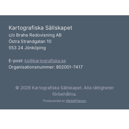
Kartografiska Sällskapet
c/o Brahe Redovisning AB
Östra Strandgatan 10
553 24 Jönköping
E-post:
ks@kartografiska.se
Organisationsnummer: 802001-7417
© 2026 Kartografiska Sällskapet. Alla rättigheter
förbehållna.
Producerad av
WebbPlatsen