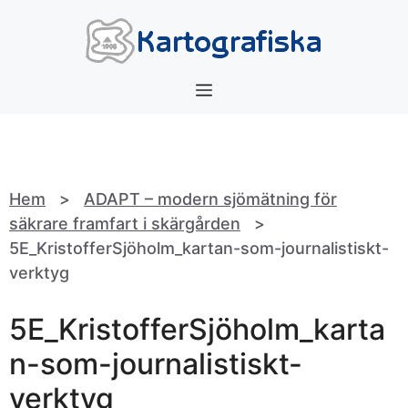
Hoppa
till
innehåll
Meny
Hem
>
ADAPT – modern sjömätning för
säkrare framfart i skärgården
>
5E_KristofferSjöholm_kartan-som-journalistiskt-
verktyg
5E_KristofferSjöholm_karta
n-som-journalistiskt-
verktyg