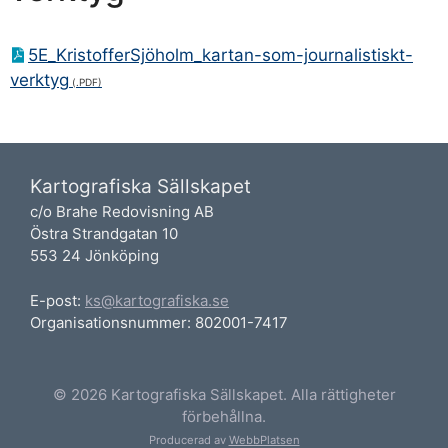
5E_KristofferSjöholm_kartan-som-journalistiskt-
verktyg
Kartografiska Sällskapet
c/o Brahe Redovisning AB
Östra Strandgatan 10
553 24 Jönköping
E-post:
ks@kartografiska.se
Organisationsnummer: 802001-7417
© 2026 Kartografiska Sällskapet. Alla rättigheter
förbehållna.
Producerad av
WebbPlatsen