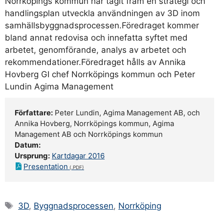
Norrköpings kommun har tagit fram en strategi och
handlingsplan utveckla användningen av 3D inom
samhällsbyggnadsprocessen.Föredraget kommer
bland annat redovisa och innefatta syftet med
arbetet, genomförande, analys av arbetet och
rekommendationer.Föredraget hålls av Annika
Hovberg GI chef Norrköpings kommun och Peter
Lundin Agima Management
Författare:
Peter Lundin, Agima Management AB, och
Annika Hovberg, Norrköpings kommun, Agima
Management AB och Norrköpings kommun
Datum:
Ursprung:
Kartdagar 2016
Presentation
Etiketter
3D
,
Byggnadsprocessen
,
Norrköping