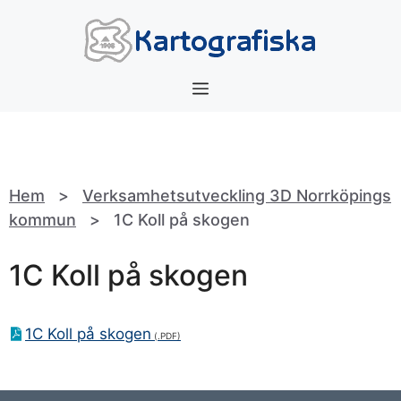
Hoppa
till
innehåll
Meny
Hem
>
Verksamhetsutveckling 3D Norrköpings
kommun
>
1C Koll på skogen
1C Koll på skogen
1C Koll på skogen