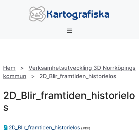
Hoppa
till
innehåll
Meny
Hem
>
Verksamhetsutveckling 3D Norrköpings
kommun
>
2D_Blir_framtiden_historielos
2D_Blir_framtiden_historielo
s
2D_Blir_framtiden_historielos