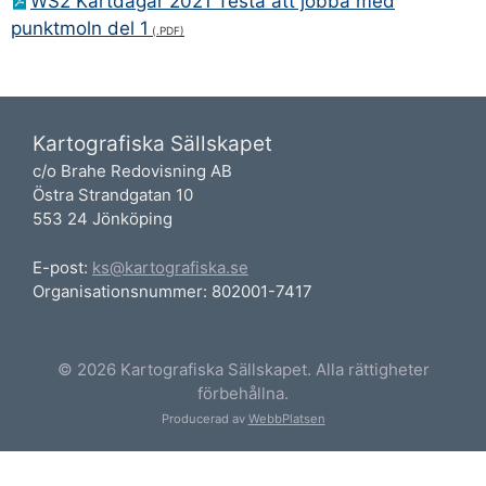
WS2 Kartdagar 2021 Testa att jobba med
punktmoln del 1
Kartografiska Sällskapet
c/o Brahe Redovisning AB
Östra Strandgatan 10
553 24 Jönköping
E-post:
ks@kartografiska.se
Organisationsnummer: 802001-7417
© 2026 Kartografiska Sällskapet. Alla rättigheter
förbehållna.
Producerad av
WebbPlatsen