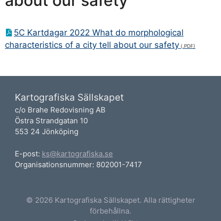
about our safety
5C Kartdagar 2022 What do morphological
characteristics of a city tell about our safety
Kartografiska Sällskapet
c/o Brahe Redovisning AB
Östra Strandgatan 10
553 24 Jönköping
E-post:
ks@kartografiska.se
Organisationsnummer: 802001-7417
© 2026 Kartografiska Sällskapet. Alla rättigheter
förbehållna.