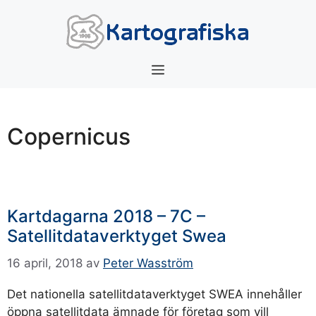
Hoppa
till
innehåll
Meny
Copernicus
Kartdagarna 2018 – 7C –
Satellitdataverktyget Swea
16 april, 2018
av
Peter Wasström
Det nationella satellitdataverktyget SWEA innehåller
öppna satellitdata ämnade för företag som vill