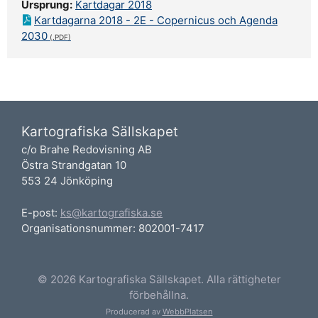
Ursprung:
Kartdagar 2018
Kartdagarna 2018 - 2E - Copernicus och Agenda
2030
Kartografiska Sällskapet
c/o Brahe Redovisning AB
Östra Strandgatan 10
553 24 Jönköping
E-post:
ks@kartografiska.se
Organisationsnummer: 802001-7417
© 2026 Kartografiska Sällskapet. Alla rättigheter
förbehållna.
Producerad av
WebbPlatsen