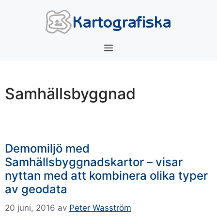
Hoppa
till
innehåll
Meny
Samhällsbyggnad
Demomiljö med
Samhällsbyggnadskartor – visar
nyttan med att kombinera olika typer
av geodata
20 juni, 2016
av
Peter Wasström