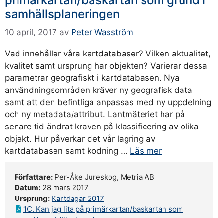
primärkartan/baskartan som grund i
samhällsplaneringen
10 april, 2017
av
Peter Wasström
Vad innehåller våra kartdatabaser? Vilken aktualitet,
kvalitet samt ursprung har objekten? Varierar dessa
parametrar geografiskt i kartdatabasen. Nya
användningsområden kräver ny geografisk data
samt att den befintliga anpassas med ny uppdelning
och ny metadata/attribut. Lantmäteriet har på
senare tid ändrat kraven på klassificering av olika
objekt. Hur påverkar det vår lagring av
kartdatabasen samt kodning …
Läs mer
Författare:
Per-Åke Jureskog, Metria AB
Datum:
28 mars 2017
Ursprung:
Kartdagar 2017
1C. Kan jag lita på primärkartan/baskartan som