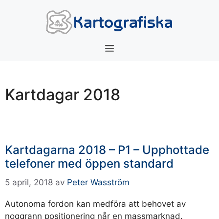
Hoppa
till
innehåll
Meny
Kartdagar 2018
Kartdagarna 2018 – P1 – Upphottade
telefoner med öppen standard
5 april, 2018
av
Peter Wasström
Autonoma fordon kan medföra att behovet av
noggrann positionering når en massmarknad.